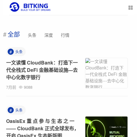
全部
头条
深度
行情
#
头条
一文读懂 CloudBank：打造下一
代全栈式 DeFi 金融基础设施---去
中心化数字银行
7月前
9088
#
头条
OasisEx 重 点 参 与 生 态 之 一
—— CloudBank 正式全球发布，
开启 OasisEx 生态新版图