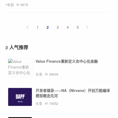
1年前
6679
1
2
3
4
5
人气推荐
Value Finance重新定义去中心化金融
头条
26649
开发者福音——NA（Nirvana）开创万能编译
模型概念先河
头条
19052