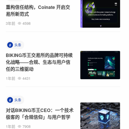
重构信任结构，Coinate 开启交
易所新范式
3年前
4598
#
头条
BIKING币王交易所的品牌可持续
化战略——合规、生态与用户信
任的三维驱动
1年前
4431
#
头条
对话BIKING币王CEO：一个技术
极客的「合规信仰」与用户哲学
1年前
7908