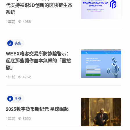
代支持裸眼3D创新的区块链生态
系统
1年前
4988
#
头条
WEEX唯客交易所防詐騙警示：
起底那些讓你血本無歸的「雲挖
礦」
1年前
4752
#
头条
2025数字货币新纪元 星球崛起
1年前
8550