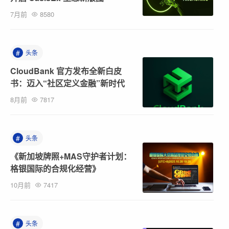
7月前
8580
#
头条
CloudBank 官方发布全新白皮
书：迈入“社区定义金融”新时代
8月前
7817
#
头条
《新加坡牌照+MAS守护者计划：
格银国际的合规化经营》
10月前
7417
#
头条