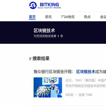
首页
资讯
7*24快讯
热点
会
区块链技术
为您找到相关结果
1
条
搜索结果
微众银行区块链张开翔：
区块链技术
成为城
近日，“2021（第四届）中
师张开翔就区块链技术如何助力
5年前
/
阅读 7085